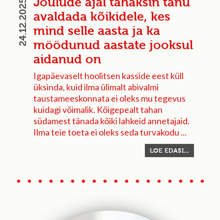
Jõulude ajal tahaksin tänu
24.12.2025
avaldada kõikidele, kes
mind selle aasta ja ka
möödunud aastate jooksul
aidanud on
Igapäevaselt hoolitsen kasside eest küll
üksinda, kuid ilma ülimalt abivalmi
taustameeskonnata ei oleks mu tegevus
kuidagi võimalik. Kõigepealt tahan
südamest tänada kõiki lahkeid annetajaid.
Ilma teie toeta ei oleks seda turvakodu ...
LOE EDASI...