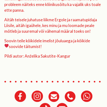
probleem näiteks enne kliinikusõitu ka vajalik uks toale
ette panna.
Aitäh teisele juhatuse liikme Ergole ja raamatupidaja
Liisile, aitäh igaühele, kes minu ja mu loomade peale
mõtleb ja suuremal või vähemal määral toeks on!
Soovin teile kõikidele imelist jõuluaega ja kõikide
soovide täitumist!
Pildi autor: Anželika Sakutite-Kangur