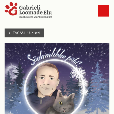
TURVAKODUST
TAGASI -
Uudised
LOOMAD
UUDISED
ANNETA
KASSI VÕTMINE
GALERII
HEA TEADA
TULE VABATAHTLIKUKS
KONTAKT