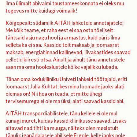
ilma ülimalt abivalmi taustameeskonnata ei oleks mu
tegevus mitte kuidagi võimalik!
Kõigepealt: südamlik AITÄH lahketele annetajatele!
Me kõik teame, et raha eest ei saa osta tõeliselt
tähtsaid asju nagu hool ja armastus, kuid päris ilma
selleta ka ei saa. Kasside toit maksab ja loomaarst
maksab, energiahinnad kallinevad, liivakastides saavad
pelletid kiiresti otsa. Ainult ja ainult tänu annetustele
saan ma oma hoolealustele kõike vajalikku lubada.
Tänan oma kodukliiniku Univeti lahkeid töötajaid, eriti
loomaarst Julia Kuhtat, kes minu loomade jaoks alati
olemas on! Nii hea on teada, et mitte ühegi
tervisemurega ei ole ma üksi, alati saavad kassid abi.
AITÄH transpordiabilistele, tänu kellele ei ole mul
kunagi muret, kuidas kassid kliinikusse saavad. Lisaks
aitavad nad tihti ka muuga, näiteks olen meeletult
tänulik iganädalasele abilisele Ergole, kelle jaoks pole