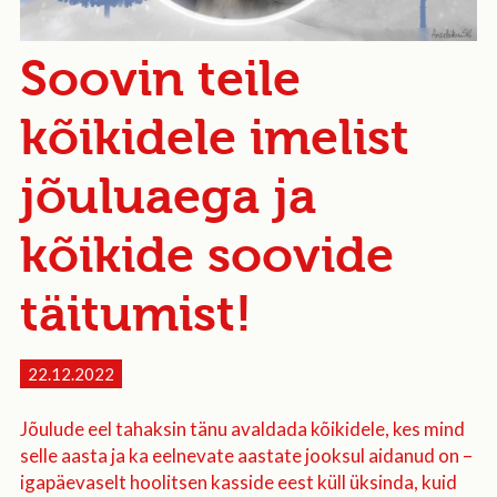
Soovin teile
kõikidele imelist
jõuluaega ja
kõikide soovide
täitumist!
22.12.2022
Jõulude eel tahaksin tänu avaldada kõikidele, kes mind
selle aasta ja ka eelnevate aastate jooksul aidanud on –
igapäevaselt hoolitsen kasside eest küll üksinda, kuid