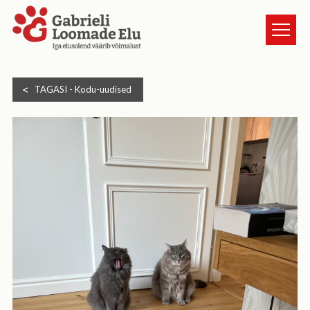
TURVAKODUST
TAGASI -
Kodu-uudised
LOOMAD
UUDISED
ANNETA
KASSI VÕTMINE
GALERII
HEA TEADA
TULE VABATAHTLIKUKS
KONTAKT