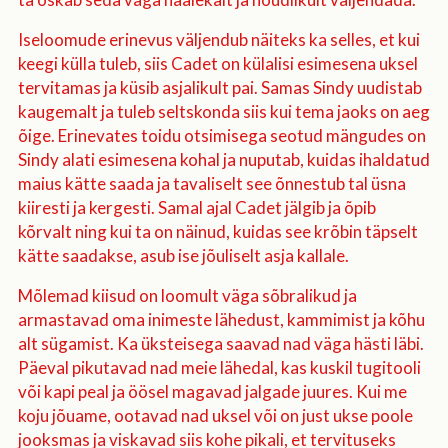
Iseloomude erinevus väljendub näiteks ka selles, et kui
keegi külla tuleb, siis Cadet on külalisi esimesena uksel
tervitamas ja küsib asjalikult pai. Samas Sindy uudistab
kaugemalt ja tuleb seltskonda siis kui tema jaoks on aeg
õige. Erinevates toidu otsimisega seotud mängudes on
Sindy alati esimesena kohal ja nuputab, kuidas ihaldatud
maius kätte saada ja tavaliselt see õnnestub tal üsna
kiiresti ja kergesti. Samal ajal Cadet jälgib ja õpib
kõrvalt ning kui ta on näinud, kuidas see krõbin täpselt
kätte saadakse, asub ise jõuliselt asja kallale.
Mõlemad kiisud on loomult väga sõbralikud ja
armastavad oma inimeste lähedust, kammimist ja kõhu
alt sügamist. Ka üksteisega saavad nad väga hästi läbi.
Päeval pikutavad nad meie lähedal, kas kuskil tugitooli
või kapi peal ja öösel magavad jalgade juures. Kui me
koju jõuame, ootavad nad uksel või on just ukse poole
jooksmas ja viskavad siis kohe pikali, et tervituseks