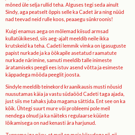
mõned üle selja rullid teha. Alguses tegi seda ainult
Sindy, aga peatselt õppis selle ka Cadet ära ning nüüd
nad teevad neid rulle koos, peaaegu sünkroonis!
Kuigi enamus aega on mõlemad kiisud armsad
kullatükikesed, siis aeg-ajalt meeldib neile ikka
krutskeid ka teha. Cadeti lemmik vimka on igasuguste
papist nurkade ja ka öökapile asetatud raamatute
nurkade närimine, samuti meeldib talle inimeste
äratamiseks peegli ees istuv asend võtta ja esimeste
käppadega mööda peeglit joosta.
Sindyle meeldib teinekord kraanikausis musti nõusid
nuusutamas käia ja vastu südaööd Cadeti taga ajada,
just siis me tahaks juba magama sättida. Ent see on ka
kõik. Ühtegi suurt mure või probleemi pole meil
nendega olnud ja ka näiteks regulaarse küünte
lõikamisega on nad kenasti ära harjunud.
Tunneme iga päev, et meil on meie kiisudega nii-nii