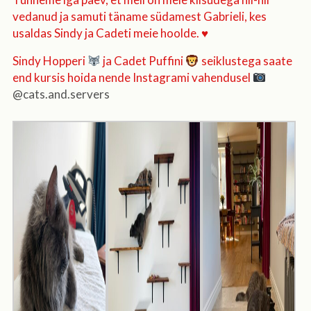
vedanud ja samuti täname südamest Gabrieli, kes
usaldas Sindy ja Cadeti meie hoolde. ♥️
Sindy Hopperi
ja Cadet Puffini
seiklustega saate
end kursis hoida nende Instagrami vahendusel
@cats.and.servers