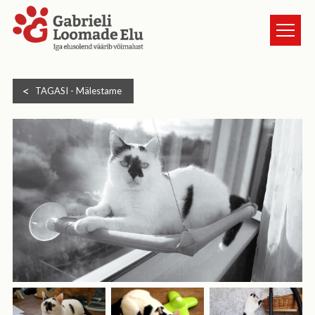
TURVAKODUST
TAGASI -
Mälestame
LOOMAD
UUDISED
ANNETA
KASSI VÕTMINE
GALERII
HEA TEADA
TULE VABATAHTLIKUKS
KONTAKT