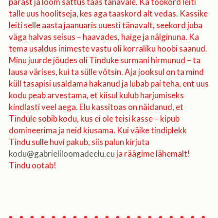
pärast ja loom sattus taas tänavale. Ka tookord leiti
talle uus hoolitseja, kes aga taaskord alt vedas. Kassike
leiti selle aasta jaanuaris uuesti tänavalt, seekord juba
väga halvas seisus – haavades, haige ja nälginuna. Ka
tema usaldus inimeste vastu oli korraliku hoobi saanud.
Minu juurde jõudes oli Tinduke surmani hirmunud – ta
lausa värises, kui ta sülle võtsin. Aja jooksul on ta mind
küll tasapisi usaldama hakanud ja lubab pai teha, ent uus
kodu peab arvestama, et kiisul kulub harjumiseks
kindlasti veel aega. Elu kassitoas on näidanud, et
Tindule sobib kodu, kus ei ole teisi kasse – kipub
domineerima ja neid kiusama. Kui väike tindiplekk
Tindu sulle huvi pakub, siis palun kirjuta
kodu@gabrieliloomadeelu.eu
ja räägime lähemalt!
Tindu ootab!