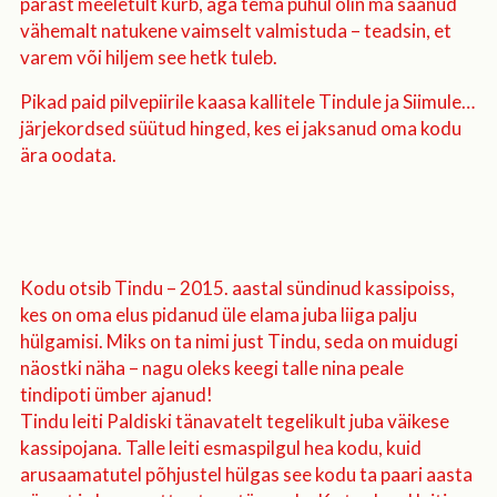
pärast meeletult kurb, aga tema puhul olin ma saanud
vähemalt natukene vaimselt valmistuda – teadsin, et
varem või hiljem see hetk tuleb.
Pikad paid pilvepiirile kaasa kallitele Tindule ja Siimule…
järjekordsed süütud hinged, kes ei jaksanud oma kodu
ära oodata.
Kodu otsib Tindu – 2015. aastal sündinud kassipoiss,
kes on oma elus pidanud üle elama juba liiga palju
hülgamisi. Miks on ta nimi just Tindu, seda on muidugi
näostki näha – nagu oleks keegi talle nina peale
tindipoti ümber ajanud!
Tindu leiti Paldiski tänavatelt tegelikult juba väikese
kassipojana. Talle leiti esmaspilgul hea kodu, kuid
arusaamatutel põhjustel hülgas see kodu ta paari aasta