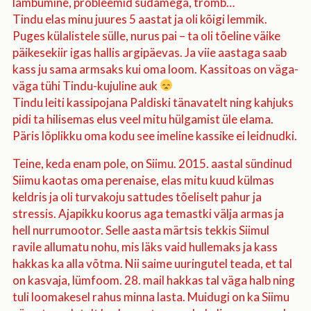
lämbumine, probleemid südamega, tromb…
Tindu elas minu juures 5 aastat ja oli kõigi lemmik.
Puges külalistele sülle, nurus pai – ta oli tõeline väike
päikesekiir igas hallis argipäevas. Ja viie aastaga saab
kass ju sama armsaks kui oma loom. Kassitoas on väga-
väga tühi Tindu-kujuline auk
Tindu leiti kassipojana Paldiski tänavatelt ning kahjuks
pidi ta hilisemas elus veel mitu hülgamist üle elama.
Päris lõplikku oma kodu see imeline kassike ei leidnudki.
Teine, keda enam pole, on Siimu. 2015. aastal sündinud
Siimu kaotas oma perenaise, elas mitu kuud külmas
keldris ja oli turvakoju sattudes tõeliselt pahur ja
stressis. Ajapikku koorus aga temastki välja armas ja
hell nurrumootor. Selle aasta märtsis tekkis Siimul
ravile allumatu nohu, mis läks vaid hullemaks ja kass
hakkas ka alla võtma. Nii saime uuringutel teada, et tal
on kasvaja, lümfoom. 28. mail hakkas tal väga halb ning
tuli loomakesel rahus minna lasta. Muidugi on ka Siimu