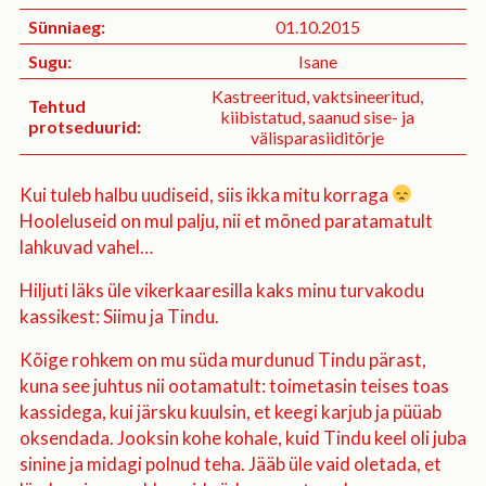
Sünniaeg:
01.10.2015
Sugu:
Isane
Kastreeritud, vaktsineeritud,
Tehtud
kiibistatud, saanud sise- ja
protseduurid:
välisparasiiditõrje
Kui tuleb halbu uudiseid, siis ikka mitu korraga
Hooleluseid on mul palju, nii et mõned paratamatult
lahkuvad vahel…
Hiljuti läks üle vikerkaaresilla kaks minu turvakodu
kassikest: Siimu ja Tindu.
Kõige rohkem on mu süda murdunud Tindu pärast,
kuna see juhtus nii ootamatult: toimetasin teises toas
kassidega, kui järsku kuulsin, et keegi karjub ja püüab
oksendada. Jooksin kohe kohale, kuid Tindu keel oli juba
sinine ja midagi polnud teha. Jääb üle vaid oletada, et