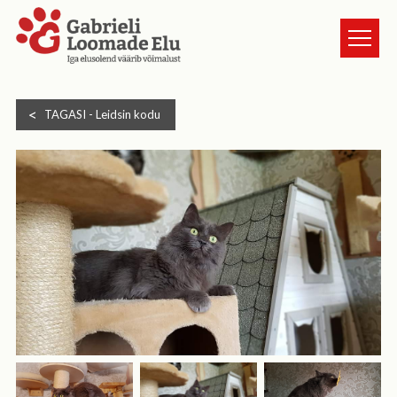
TURVAKODUST
TAGASI -
Leidsin kodu
LOOMAD
UUDISED
ANNETA
KASSI VÕTMINE
GALERII
HEA TEADA
TULE VABATAHTLIKUKS
KONTAKT