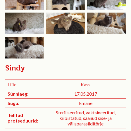
Sindy
Liik:
Kass
Sünniaeg:
17.05.2017
Sugu:
Emane
Steriliseeritud, vaktsineeritud,
Tehtud
kiibistatud, saanud sise- ja
protseduurid:
välisparasiiditõrje