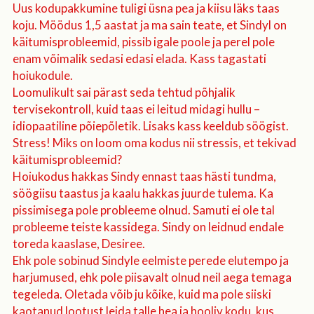
Uus kodupakkumine tuligi üsna pea ja kiisu läks taas
koju. Möödus 1,5 aastat ja ma sain teate, et Sindyl on
käitumisprobleemid, pissib igale poole ja perel pole
enam võimalik sedasi edasi elada. Kass tagastati
hoiukodule.
Loomulikult sai pärast seda tehtud põhjalik
tervisekontroll, kuid taas ei leitud midagi hullu –
idiopaatiline põiepõletik. Lisaks kass keeldub söögist.
Stress! Miks on loom oma kodus nii stressis, et tekivad
käitumisprobleemid?
Hoiukodus hakkas Sindy ennast taas hästi tundma,
söögiisu taastus ja kaalu hakkas juurde tulema. Ka
pissimisega pole probleeme olnud. Samuti ei ole tal
probleeme teiste kassidega. Sindy on leidnud endale
toreda kaaslase, Desiree.
Ehk pole sobinud Sindyle eelmiste perede elutempo ja
harjumused, ehk pole piisavalt olnud neil aega temaga
tegeleda. Oletada võib ju kõike, kuid ma pole siiski
kaotanud lootust leida talle hea ja hooliv kodu, kus