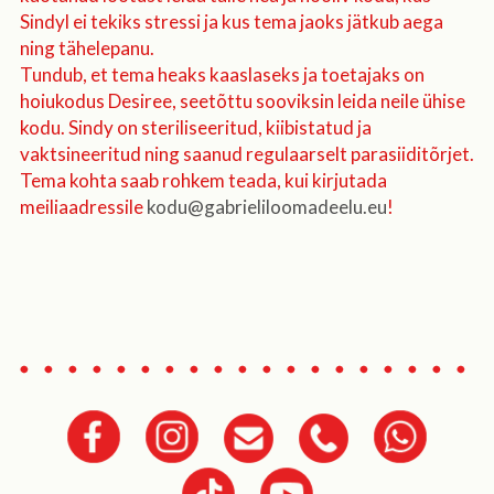
Sindyl ei tekiks stressi ja kus tema jaoks jätkub aega
ning tähelepanu.
Tundub, et tema heaks kaaslaseks ja toetajaks on
hoiukodus Desiree, seetõttu sooviksin leida neile ühise
kodu. Sindy on steriliseeritud, kiibistatud ja
vaktsineeritud ning saanud regulaarselt parasiiditõrjet.
Tema kohta saab rohkem teada, kui kirjutada
meiliaadressile
kodu@gabrieliloomadeelu.eu
!