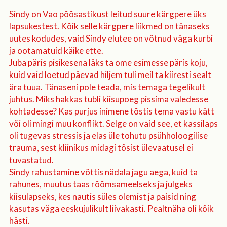
Sindy on Vao põõsastikust leitud suure kärgpere üks
lapsukestest. Kõik selle kärgpere liikmed on tänaseks
uutes kodudes, vaid Sindy elutee on võtnud väga kurbi
ja ootamatuid käike ette.
Juba päris pisikesena läks ta ome esimesse päris koju,
kuid vaid loetud päevad hiljem tuli meil ta kiiresti sealt
ära tuua. Tänaseni pole teada, mis temaga tegelikult
juhtus. Miks hakkas tubli kiisupoeg pissima valedesse
kohtadesse? Kas purjus inimene tõstis tema vastu kätt
või oli mingi muu konflikt. Selge on vaid see, et kassilaps
oli tugevas stressis ja elas üle tohutu psühholoogilise
trauma, sest kliinikus midagi tõsist ülevaatusel ei
tuvastatud.
Sindy rahustamine võttis nädala jagu aega, kuid ta
rahunes, muutus taas rõõmsameelseks ja julgeks
kiisulapseks, kes nautis süles olemist ja paisid ning
kasutas väga eeskujulikult liivakasti. Pealtnäha oli kõik
hästi.