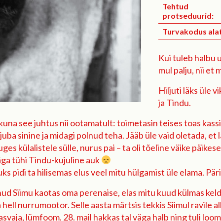
Tehtud
protseduurid:
Turvakodus alat
Kui tuleb halbu u
mul palju, nii e
Hiljuti läks üle 
ja Tindu.
 see juhtus nii ootamatult: toimetasin teises toas kasside
i juba sinine ja midagi polnud teha. Jääb üle vaid oletada
ges külalistele sülle, nurus pai – ta oli tõeline väike päikese
ga tühi Tindu-kujuline auk
uks pidi ta hilisemas elus veel mitu hülgamist üle elama. Pär
ud Siimu kaotas oma perenaise, elas mitu kuud külmas keldris
 hell nurrumootor. Selle aasta märtsis tekkis Siimul ravile 
kasvaja, lümfoom. 28. mail hakkas tal väga halb ning tuli lo