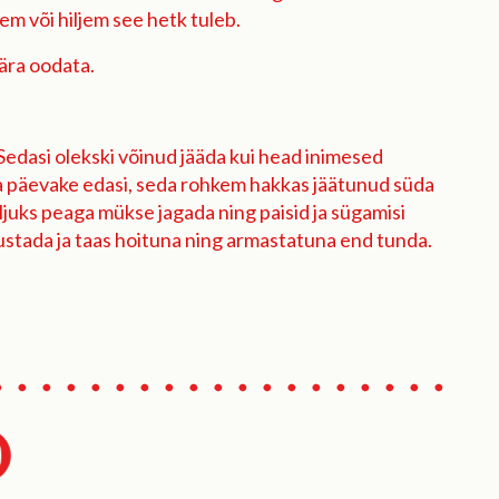
m või hiljem see hetk tuleb.
 ära oodata.
Sedasi olekski võinud jääda kui head inimesed
ida päevake edasi, seda rohkem hakkas jäätunud süda
aljuks peaga mükse jagada ning paisid ja sügamisi
nustada ja taas hoituna ning armastatuna end tunda.