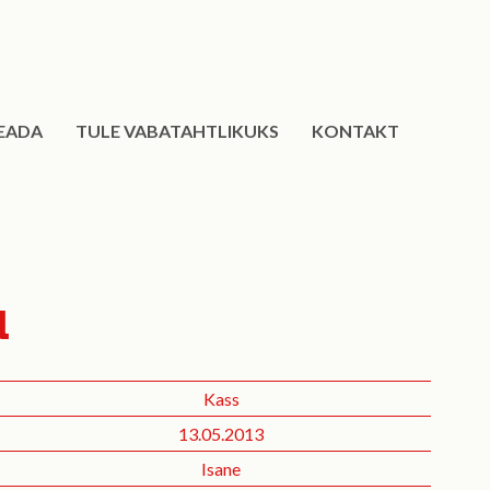
EADA
TULE VABATAHTLIKUKS
KONTAKT
u
Kass
13.05.2013
Isane