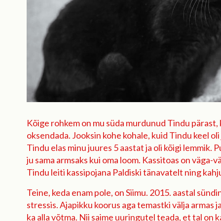
Kõige rohkem on mu süda murdunud Tindu pärast, kuna
oksendada. Jooksin kohe kohale, kuid Tindu keel ol
Tindu elas minu juures 5 aastat ja oli kõigi lemmik. Pu
ju sama armsaks kui oma loom. Kassitoas on väga-vä
Tindu leiti kassipojana Paldiski tänavatelt ning kahj
Teine, keda enam pole, on Siimu. 2015. aastal sündin
stressis. Ajapikku koorus aga temastki välja armas ja
ka alla võtma. Nii saime uuringutel teada, et tal on 