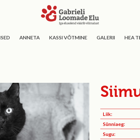
ISED
ANNETA
KASSI VÕTMINE
GALERII
HEA T
Siim
Liik:
Sünniaeg:
Sugu: