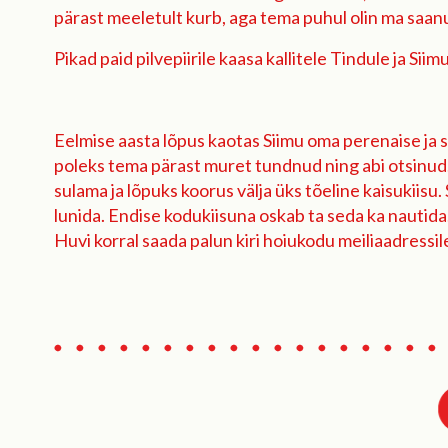
pärast meeletult kurb, aga tema puhul olin ma saanu
Pikad paid pilvepiirile kaasa kallitele Tindule ja S
Eelmise aasta lõpus kaotas Siimu oma perenaise ja s
poleks tema pärast muret tundnud ning abi otsinud.
sulama ja lõpuks koorus välja üks tõeline kaisukiisu
lunida. Endise kodukiisuna oskab ta seda ka nautid
Huvi korral saada palun kiri hoiukodu meiliaadressi