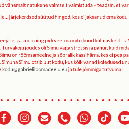
d vähemalt natukene vaimselt valmistuda – teadsin, et vare
iimule… järjekordsed süütud hinged, kes ei jaksanud oma kodu
eejärel ka kodu ning pidi veetma mitu kuud külmas keldris. 
 Turvakoju jõudes oli Siimu väga stressis ja pahur, kuid m
. Siimu on rõõmsameelne ja sõbralik kassihärra, kes ei pea p
a. Simuna Siimu otsib uut kodu, kus kõik vanad koledused u
le
kodu@gabrieliloomadeelu.eu
ja tule jõmmiga tutvuma!