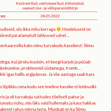
Kastreeritud, vaktsineeritud, kiibistatud,
saanud sise- ja välisparasiiditõrje
es:
24.01.2022
udiseid, siis ikka mitu korraga
Hooleluseid on
t mõned paratamatult lahkuvad vahel…
vikerkaaresilla kaks minu turvakodu kassikest: Siimu
ga, kui järsku kuulsin, et keegi karjub ja püüab
, et lämbumine, probleemid südamega, tromb…
kiir igas hallis argipäevas. Ja viie aastaga saab kass
is lõplikku oma kodu see imeline kassike ei leidnudki.
 ja oli turvakoju sattudes tõeliselt pahur ja
allumatu nohu, mis läks vaid hullemaks ja kass hakkas
omakesel rahus minna lasta. Muidugi on ka Siimu