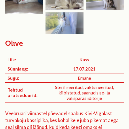
Olive
Liik:
Kass
Sünniaeg:
17.07.2021
Sugu:
Emane
Steriliseeritud, vaktsineeritud,
Tehtud
kiibistatud, saanud sise- ja
protseduurid:
välisparasiiditõrje
Veebruari viimastel päevadel saabus Kivi-Vigalast
turvakoju kassiplika, kes kohalikele juba pikemat aega
seal silma oli jäänud, kuid keda keegi omaks ei