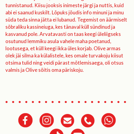
tunnistanud. Kiisu jooksis inimeste järgi ja nuttis, kuid
abi ei saanud kuskilt. Lõpuks jõudis info minuni ja minu
süda teda sinna jätta ei lubanud. Tegemist on äärmiselt
sõbraliku kassineiuga, kes tänaval küll sündinud ja
kasvanud pole. Arvatavasti on taas keegi üleliigseks
osutunud lemmiku asula vahele maha poetanud,
lootusega, et küll keegi ikka üles korjab. Olive armas
olek jäi silma ka külalistele, kes omale turvakoju kiisut
otsima tulid ning veidi pärast mõtlemisaega, oli otsus
valmis ja Olive sõitis oma päriskoju.