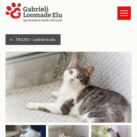
TURVAKODUST
TAGASI -
Leidsin kodu
LOOMAD
UUDISED
ANNETA
KASSI VÕTMINE
GALERII
HEA TEADA
TULE VABATAHTLIKUKS
KONTAKT