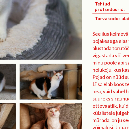
Tehtud
protseduurid:
Turvakodus alat
See ilus kolmevär
pojakesega elas 
alustada torutöö
vigastada või ve
minu poole abi s
hoiukoju, kus ka
Pojad on nüüd su
Liisa elab koos 
hea, vaid vahel 
suureks sirgunud
ettevaatlik, kui
külalistele julge
mürada, on ju se
võimalusi. Juba 