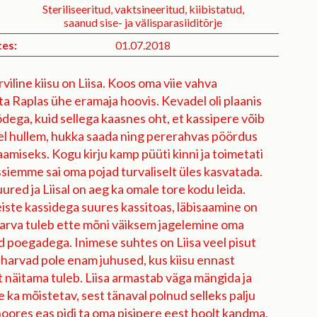
Steriliseeritud, vaktsineeritud, kiibistatud,
saanud sise- ja välisparasiiditõrje
es:
01.07.2018
viline kiisu on Liisa. Koos oma viie vahva
ta Raplas ühe eramaja hoovis. Kevadel oli plaanis
dega, kuid sellega kaasnes oht, et kassipere võib
el hullem, hukka saada ning pererahvas pöördus
aamiseks. Kogu kirju kamp püüti kinni ja toimetati
ssiemme sai oma pojad turvaliselt üles kasvatada.
ured ja Liisal on aeg ka omale tore kodu leida.
teiste kassidega suures kassitoas, läbisaamine on
harva tuleb ette mõni väiksem jagelemine oma
 poegadega. Inimese suhtes on Liisa veel pisut
d harvad pole enam juhused, kus kiisu ennast
lt näitama tuleb. Liisa armastab väga mängida ja
e ka mõistetav, sest tänaval polnud selleks palju
noores eas pidi ta oma pisipere eest hoolt kandma.