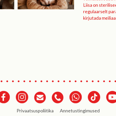
Liisa on sterilis
regulaarselt par
kirjutada meilia
Privaatsuspoliitika
Annetustingimused