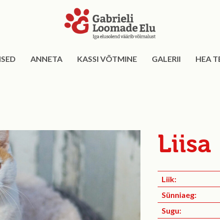
ISED
ANNETA
KASSI VÕTMINE
GALERII
HEA T
Liisa
Liik:
Sünniaeg:
Sugu: