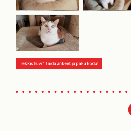
Tekkis huvi? Täida ankeet ja paku kodu!