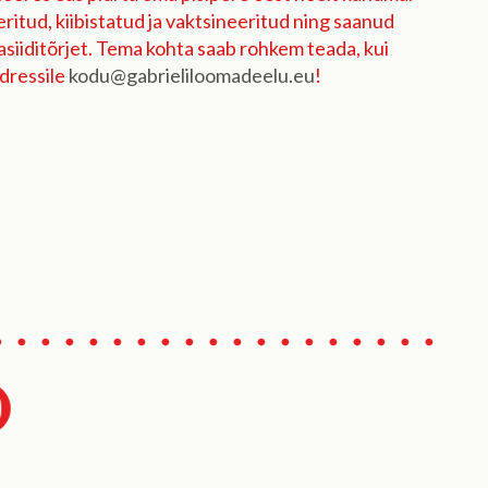
eeritud, kiibistatud ja vaktsineeritud ning saanud
asiiditõrjet. Tema kohta saab rohkem teada, kui
adressile
kodu@gabrieliloomadeelu.eu
!