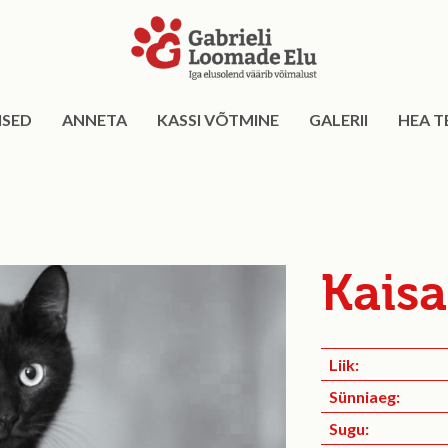
ISED
ANNETA
KASSI VÕTMINE
GALERII
HEA T
Kaisa
Liik:
Sünniaeg:
Sugu: