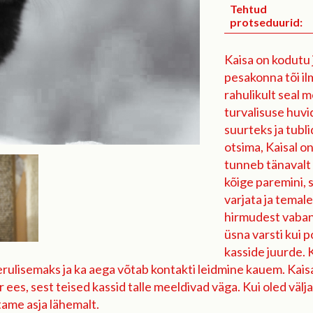
Tehtud
protseduurid:
Kaisa on kodutu
pesakonna tõi il
rahulikult seal 
turvalisuse huvi
suurteks ja tubl
otsima, Kaisal on
tunneb tänavalt 
kõige paremini, 
varjata ja temal
hirmudest vabane
üsna varsti kui p
kasside juurde. 
ulisemaks ja ka aega võtab kontakti leidmine kauem. Kaisa v
 ees, sest teised kassid talle meeldivad väga. Kui oled välja
tame asja lähemalt.