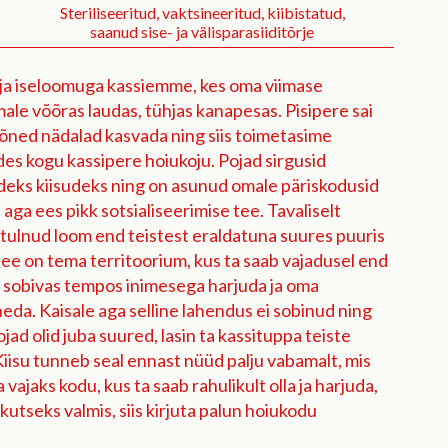
Steriliseeritud, vaktsineeritud, kiibistatud,
saanud sise- ja välisparasiiditõrje
 ja iseloomuga kassiemme, kes oma viimase
male võõras laudas, tühjas kanapesas. Pisipere sai
mõned nädalad kasvada ning siis toimetasime
des kogu kassipere hoiukoju. Pojad sirgusid
ideks kiisudeks ning on asunud omale päriskodusid
 aga ees pikk sotsialiseerimise tee. Tavaliselt
tulnud loom end teistest eraldatuna suures puuris
see on tema territoorium, kus ta saab vajadusel end
e sobivas tempos inimesega harjuda ja oma
da. Kaisale aga selline lahendus ei sobinud ning
ojad olid juba suured, lasin ta kassituppa teiste
Kiisu tunneb seal ennast nüüd palju vabamalt, mis
ajaks kodu, kus ta saab rahulikult olla ja harjuda,
kutseks valmis, siis kirjuta palun hoiukodu