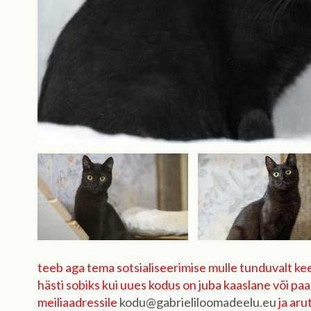
teeb aga tema sotsialiseerimise mulle tunduvalt keer
hästi sobiks kui uues kodus on juba kaaslane või paar
meiliaadressile
kodu@gabrieliloomadeelu.eu
ja aru