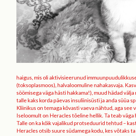
haigus, mis oli aktivisieerunud immuunpuudulikkus
(toksoplasmoos), halvaloomuline nahakasvaja. Kas
söömisega väga hästi hakkama!), muud hädad välja ravi
talle kaks korda päevas insuliinisüsti ja anda süüa s
Kliinikus on temaga kõvasti vaeva nähtud, aga see v
Iseloomult on Heracles tõeline hellik. Ta teab väga h
Talle on ka kõik vajalikud protseduurid tehtud – kast
Heracles otsib suure südamega kodu, kes võtaks ta