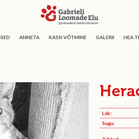
ISED
ANNETA
KASSI VÕTMINE
GALERII
HEA T
Hera
Liik:
Sugu:
Tehtud