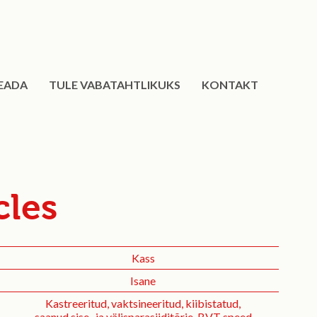
EADA
TULE VABATAHTLIKUKS
KONTAKT
cles
Kass
Isane
Kastreeritud, vaktsineeritud, kiibistatud,
saanud sise- ja välisparasiiditõrje. BVT speed