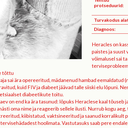
protseduurid:
Turvakodus alat
Diagnoos:
Heracles on kass,
paistes ja suust 
võimalusel sai ta
terviseprobleeme
e tõttu
vaja sai ära opereeritud, mädanenud hambad eemaldatud (n
tud, kuid FIV ja diabeet jäävad talle siiski elu lõpuni. Nen
petsiaalset diabeetikute toitu.
aev on end ka ära tasunud: lõpuks Heraclese kaal tõuseb ja 
ästi oma nime ja reageerib sellele ilusti. Nurrub kogu aeg, t
reeritud, kiibistatud, vaktsineeritud ja saanud korralikult p
 tervisehädadest hoolimata. Vastutasuks saab pere endale