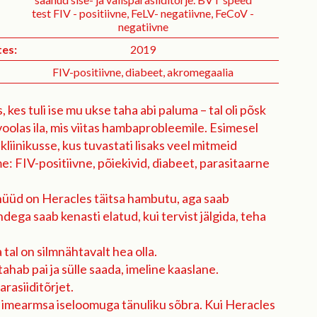
test FIV - positiivne, FeLV- negatiivne, FeCoV -
negatiivne
es:
2019
FIV-positiivne, diabeet, akromegaalia
 kes tuli ise mu ukse taha abi paluma – tal oli põsk
voolas ila, mis viitas hambaprobleemile. Esimesel
 kliinikusse, kus tuvastati lisaks veel mitmeid
: FIV-positiivne, põiekivid, diabeet, parasitaarne
üüd on Heracles täitsa hambutu, aga saab
dega saab kenasti elatud, kui tervist jälgida, teha
tal on silmnähtavalt hea olla.
ahab pai ja sülle saada, imeline kaaslane.
arasiiditõrjet.
 imearmsa iseloomuga tänuliku sõbra. Kui Heracles