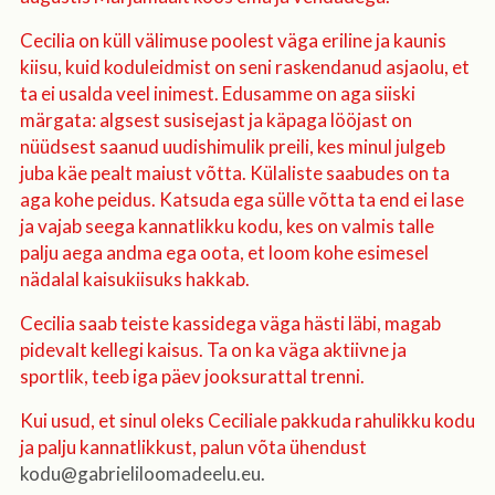
Cecilia on küll välimuse poolest väga eriline ja kaunis
kiisu, kuid koduleidmist on seni raskendanud asjaolu, et
ta ei usalda veel inimest. Edusamme on aga siiski
märgata: algsest susisejast ja käpaga lööjast on
nüüdsest saanud uudishimulik preili, kes minul julgeb
juba käe pealt maiust võtta. Külaliste saabudes on ta
aga kohe peidus. Katsuda ega sülle võtta ta end ei lase
ja vajab seega kannatlikku kodu, kes on valmis talle
palju aega andma ega oota, et loom kohe esimesel
nädalal kaisukiisuks hakkab.
Cecilia saab teiste kassidega väga hästi läbi, magab
pidevalt kellegi kaisus. Ta on ka väga aktiivne ja
sportlik, teeb iga päev jooksurattal trenni.
Kui usud, et sinul oleks Ceciliale pakkuda rahulikku kodu
ja palju kannatlikkust, palun võta ühendust
kodu@gabrieliloomadeelu.eu.