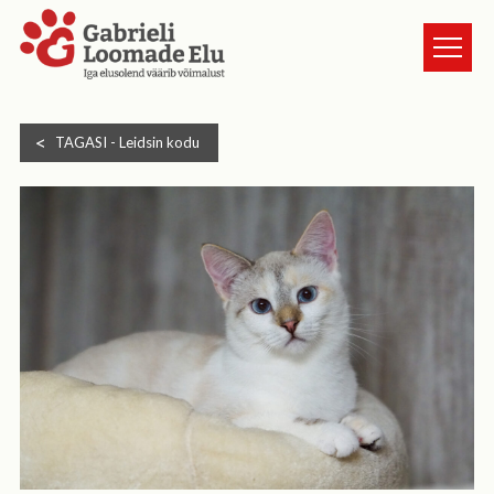
TURVAKODUST
TAGASI -
Leidsin kodu
LOOMAD
UUDISED
ANNETA
KASSI VÕTMINE
GALERII
HEA TEADA
TULE VABATAHTLIKUKS
KONTAKT