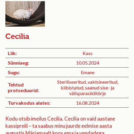
Cecilia
Liik:
Kass
Sünniaeg:
10.05.2024
Sugu:
Emane
Steriliseeritud, vaktsineeritud,
Tehtud
kiibistatud, saanud sise- ja
protseduurid:
välisparasiiditõrje
Turvakodus alates:
16.08.2024
Kodu otsib imeilus Cecilia. Cecilia on vaid aastane
kassipreili – ta saabus minu juurde eelmise aasta
augustis Märjamaalt koos ema ja vendadega.