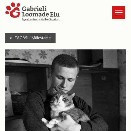
TURVAKODUST
TAGASI -
Mälestame
LOOMAD
UUDISED
ANNETA
KASSI VÕTMINE
GALERII
HEA TEADA
TULE VABATAHTLIKUKS
KONTAKT