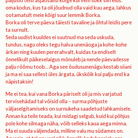
paljusid teisi asjaosalisi kõige kurvem šokk siin elus:
oma kodus, kus ta oli jõudnud olla vaid kuu aega, lahkus
ootamatult meie kõigi suur lemmik Borka.
Borka oli terve päeva täiesti tavaline ja õhtul leidis pere
ta surnult.
Seda uudist kuuldes ei suutnud ma seda uskuda,
tundus, nagu oleks tegu halva unenäoga ja kohe-kohe
ärkan ning kuulen pererahvalt, kuidas ta endiselt
õnnelikult päikeselaigus mõnuleb ja nende päevadesse
palju rõõmu toob… Aga see õudusunenägu kestab siiani
ja ma ei saa sellest üles ärgata, ükskõik kui palju end ka
näpistaksin!
Me ei tea, kui vana Borka päriselt oli ja mis varjatud
tervisehädad tal võisid olla – surma põhjuste
väljaselgitamiseks on surnukeha saadetud lahkamisele.
Annan ka teile teada, kui midagi selgub, kuid kui põhjus
pole kohe silmaga näha, võib selleks kaua aega minna.
Ma ei suuda väljendada, milline valu mu südames on.