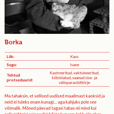
Borka
Liik:
Kass
Sugu:
Isane
Kastreeritud, vaktsineeritud,
Tehtud
kiibistatud, saanud sise- ja
protseduurid:
välisparasiiditõrje
Ma tahaksin, et sellised uudised maailmast kaoksid ja
neid ei tuleks enam kunagi… aga kahjuks pole see
võimalik. Mõned päevad tagasi tabas nii mind kui