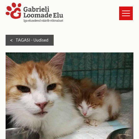
TURVAKODUST
TAGASI -
Uudised
LOOMAD
UUDISED
ANNETA
KASSI VÕTMINE
GALERII
HEA TEADA
TULE VABATAHTLIKUKS
KONTAKT