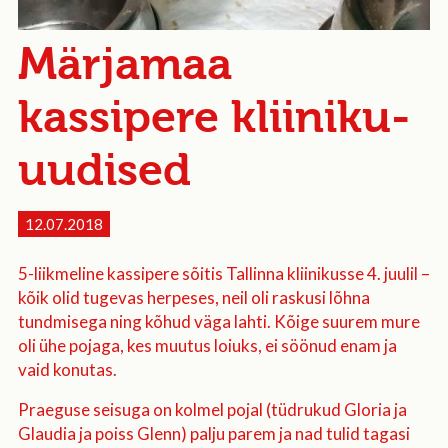
Märjamaa
kassipere kliiniku-
uudised
12.07.2018
5-liikmeline kassipere sõitis Tallinna kliinikusse 4. juulil –
kõik olid tugevas herpeses, neil oli raskusi lõhna
tundmisega ning kõhud väga lahti. Kõige suurem mure
oli ühe pojaga, kes muutus loiuks, ei söönud enam ja
vaid konutas.
Praeguse seisuga on kolmel pojal (tüdrukud Gloria ja
Glaudia ja poiss Glenn) palju parem ja nad tulid tagasi