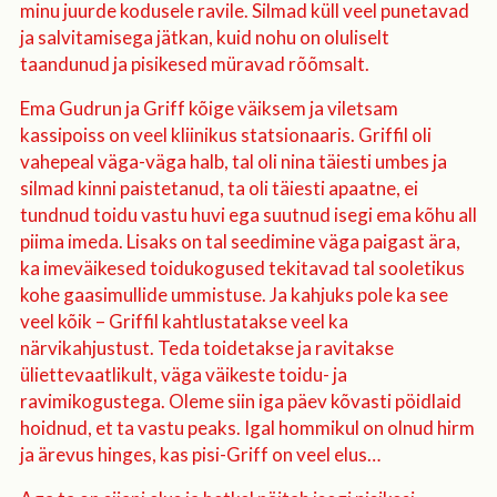
minu juurde kodusele ravile. Silmad küll veel punetavad
ja salvitamisega jätkan, kuid nohu on oluliselt
taandunud ja pisikesed müravad rõõmsalt.
Ema Gudrun ja Griff kõige väiksem ja viletsam
kassipoiss on veel kliinikus statsionaaris. Griffil oli
vahepeal väga-väga halb, tal oli nina täiesti umbes ja
silmad kinni paistetanud, ta oli täiesti apaatne, ei
tundnud toidu vastu huvi ega suutnud isegi ema kõhu all
piima imeda. Lisaks on tal seedimine väga paigast ära,
ka imeväikesed toidukogused tekitavad tal sooletikus
kohe gaasimullide ummistuse. Ja kahjuks pole ka see
veel kõik – Griffil kahtlustatakse veel ka
närvikahjustust. Teda toidetakse ja ravitakse
üliettevaatlikult, väga väikeste toidu- ja
ravimikogustega. Oleme siin iga päev kõvasti pöidlaid
hoidnud, et ta vastu peaks. Igal hommikul on olnud hirm
ja ärevus hinges, kas pisi-Griff on veel elus…