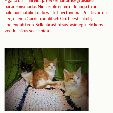
Aga ta on siiani elus ja hetkel näitab isegi pisikesi
paranemismärke. Nina ei ole enam nii kinni ja ta on
hakanud natuke toidu vastu huvi tundma. Positiivne on
see, et ema Gurdun hoolitseb Griff eest, lakub ja
soojendab teda. Sellepärast otsustasimegi neid koos
veel kliinikus sees hoida.