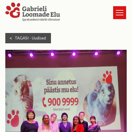
TURVAKODUST
TAGASI -
Uudised
LOOMAD
UUDISED
ANNETA
KASSI VÕTMINE
GALERII
HEA TEADA
TULE VABATAHTLIKUKS
KONTAKT