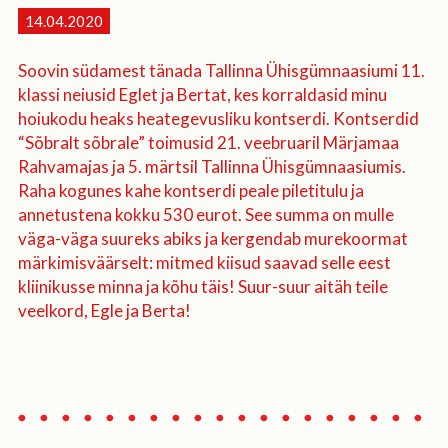
14.04.2020
Soovin südamest tänada Tallinna Ühisgümnaasiumi 11.
klassi neiusid Eglet ja Bertat, kes korraldasid minu
hoiukodu heaks heategevusliku kontserdi. Kontserdid
“Sõbralt sõbrale” toimusid 21. veebruaril Märjamaa
Rahvamajas ja 5. märtsil Tallinna Ühisgümnaasiumis.
Raha kogunes kahe kontserdi peale piletitulu ja
annetustena kokku 530 eurot. See summa on mulle
väga-väga suureks abiks ja kergendab murekoormat
märkimisväärselt: mitmed kiisud saavad selle eest
kliinikusse minna ja kõhu täis! Suur-suur aitäh teile
veelkord, Egle ja Berta!