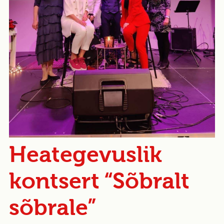
Heategevuslik
kontsert “Sõbralt
sõbrale”